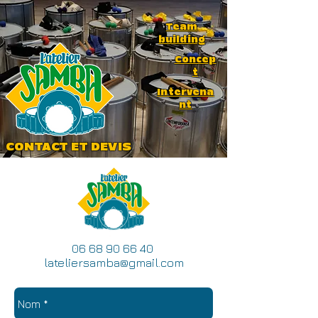
Team
building
Concep
t
Intervena
nt
CONTACT ET DEVIS
06 68 90 66 40
lateliersamba@gmail.com